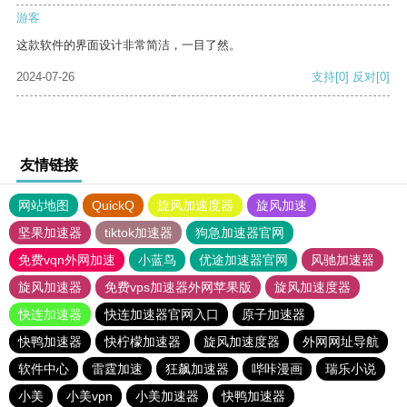
游客
这款软件的界面设计非常简洁，一目了然。
2024-07-26
支持
[0]
反对
[0]
友情链接
网站地图
QuickQ
旋风加速度器
旋风加速
坚果加速器
tiktok加速器
狗急加速器官网
免费vqn外网加速
小蓝鸟
优途加速器官网
风驰加速器
旋风加速器
免费vps加速器外网苹果版
旋风加速度器
快连加速器
快连加速器官网入口
原子加速器
快鸭加速器
快柠檬加速器
旋风加速度器
外网网址导航
软件中心
雷霆加速
狂飙加速器
哔咔漫画
瑞乐小说
小美
小美vpn
小美加速器
快鸭加速器