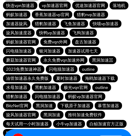
快连vρn加速器
vp加速器官网
优途加速器官网
落地机
蚂蚁加速器
香蕉加速器vp官网
猎豹nvp加速器
加速器旋风
猎豹加速器
飞鱼加速器
快喵vp加速器
旋风加速度器
快鸭vp加速器
飞狗加速器
蚂蚁加速器官网
免费vqn外网
盘古加速器
闪电猫加速器
银河加速器
加速器试用七天
蘑菇加速器官网
永久免费vqn加速外网
黑洞加速噐
2023免费加速神器
闪电猫加速器
outline
油管加速器永久免费版
夏时加速器
海鸥加速器下载
水母加速器
黑豹加速器
极光vqn官网
outline
猎豹加速器
闪电猫加速器
蚂蚁vp加速器官网
BitzNet官网
黑洞加速
下载原子加速器
暴雪加速器
旋风加速器官网
黑洞加速
推特加速免费软件
每天试用一小时加速器
小牛vp加速器
白鲸加速官方正版
猎豹加速器