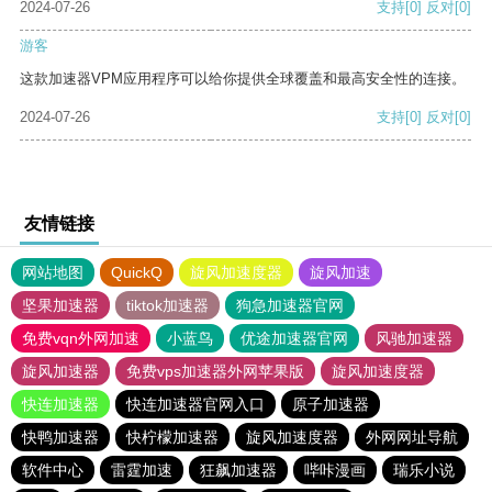
2024-07-26
支持
[0]
反对
[0]
游客
这款加速器VPM应用程序可以给你提供全球覆盖和最高安全性的连接。
2024-07-26
支持
[0]
反对
[0]
友情链接
网站地图
QuickQ
旋风加速度器
旋风加速
坚果加速器
tiktok加速器
狗急加速器官网
免费vqn外网加速
小蓝鸟
优途加速器官网
风驰加速器
旋风加速器
免费vps加速器外网苹果版
旋风加速度器
快连加速器
快连加速器官网入口
原子加速器
快鸭加速器
快柠檬加速器
旋风加速度器
外网网址导航
软件中心
雷霆加速
狂飙加速器
哔咔漫画
瑞乐小说