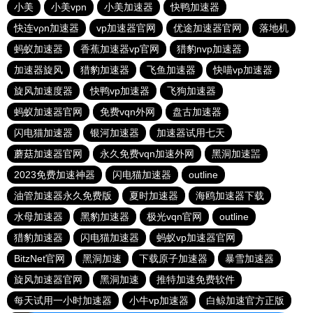
小美
小美vpn
小美加速器
快鸭加速器
快连vρn加速器
vp加速器官网
优途加速器官网
落地机
蚂蚁加速器
香蕉加速器vp官网
猎豹nvp加速器
加速器旋风
猎豹加速器
飞鱼加速器
快喵vp加速器
旋风加速度器
快鸭vp加速器
飞狗加速器
蚂蚁加速器官网
免费vqn外网
盘古加速器
闪电猫加速器
银河加速器
加速器试用七天
蘑菇加速器官网
永久免费vqn加速外网
黑洞加速噐
2023免费加速神器
闪电猫加速器
outline
油管加速器永久免费版
夏时加速器
海鸥加速器下载
水母加速器
黑豹加速器
极光vqn官网
outline
猎豹加速器
闪电猫加速器
蚂蚁vp加速器官网
BitzNet官网
黑洞加速
下载原子加速器
暴雪加速器
旋风加速器官网
黑洞加速
推特加速免费软件
每天试用一小时加速器
小牛vp加速器
白鲸加速官方正版