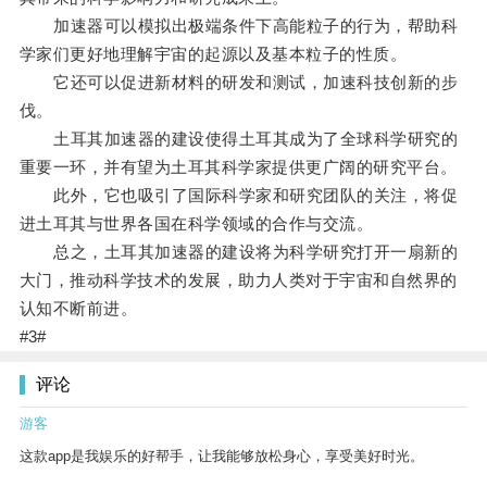
加速器可以模拟出极端条件下高能粒子的行为，帮助科
学家们更好地理解宇宙的起源以及基本粒子的性质。
它还可以促进新材料的研发和测试，加速科技创新的步
伐。
土耳其加速器的建设使得土耳其成为了全球科学研究的
重要一环，并有望为土耳其科学家提供更广阔的研究平台。
此外，它也吸引了国际科学家和研究团队的关注，将促
进土耳其与世界各国在科学领域的合作与交流。
总之，土耳其加速器的建设将为科学研究打开一扇新的
大门，推动科学技术的发展，助力人类对于宇宙和自然界的
认知不断前进。
#3#
评论
游客
这款app是我娱乐的好帮手，让我能够放松身心，享受美好时光。