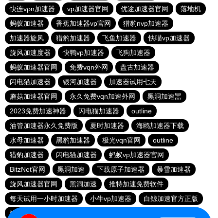
快连vρn加速器
vp加速器官网
优途加速器官网
落地机
蚂蚁加速器
香蕉加速器vp官网
猎豹nvp加速器
加速器旋风
猎豹加速器
飞鱼加速器
快喵vp加速器
旋风加速度器
快鸭vp加速器
飞狗加速器
蚂蚁加速器官网
免费vqn外网
盘古加速器
闪电猫加速器
银河加速器
加速器试用七天
蘑菇加速器官网
永久免费vqn加速外网
黑洞加速噐
2023免费加速神器
闪电猫加速器
outline
油管加速器永久免费版
夏时加速器
海鸥加速器下载
水母加速器
黑豹加速器
极光vqn官网
outline
猎豹加速器
闪电猫加速器
蚂蚁vp加速器官网
BitzNet官网
黑洞加速
下载原子加速器
暴雪加速器
旋风加速器官网
黑洞加速
推特加速免费软件
每天试用一小时加速器
小牛vp加速器
白鲸加速官方正版
猎豹加速器