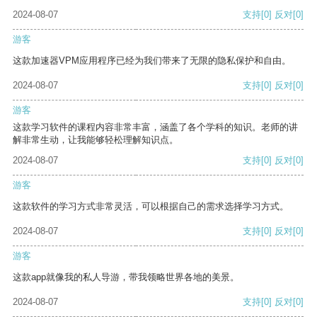
2024-08-07
支持
[0]
反对
[0]
游客
这款加速器VPM应用程序已经为我们带来了无限的隐私保护和自由。
2024-08-07
支持
[0]
反对
[0]
游客
这款学习软件的课程内容非常丰富，涵盖了各个学科的知识。老师的讲
解非常生动，让我能够轻松理解知识点。
2024-08-07
支持
[0]
反对
[0]
游客
这款软件的学习方式非常灵活，可以根据自己的需求选择学习方式。
2024-08-07
支持
[0]
反对
[0]
游客
这款app就像我的私人导游，带我领略世界各地的美景。
2024-08-07
支持
[0]
反对
[0]