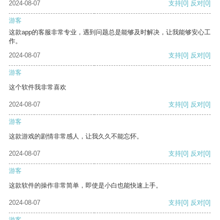
2024-08-07
支持
[0]
反对
[0]
游客
这款app的客服非常专业，遇到问题总是能够及时解决，让我能够安心工
作。
2024-08-07
支持
[0]
反对
[0]
游客
这个软件我非常喜欢
2024-08-07
支持
[0]
反对
[0]
游客
这款游戏的剧情非常感人，让我久久不能忘怀。
2024-08-07
支持
[0]
反对
[0]
游客
这款软件的操作非常简单，即使是小白也能快速上手。
2024-08-07
支持
[0]
反对
[0]
游客