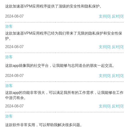
这款加速器VPM应用程序提供了顶级的安全性和隐私保护。
2024-08-07
支持
[0]
反对
[0]
游客
这款加速器VPM应用程序已经为我们带来了无限的隐私保护和安全性保
护。
2024-08-07
支持
[0]
反对
[0]
游客
这款app就像我的社交平台，让我能够与志同道合的朋友一起交流。
2024-08-07
支持
[0]
反对
[0]
游客
这款app的功能非常强大，可以满足我所有的工作需求，让我能够在工作
中游刃有余。
2024-08-07
支持
[0]
反对
[0]
游客
这款软件非常实用，可以帮助我解决很多问题。