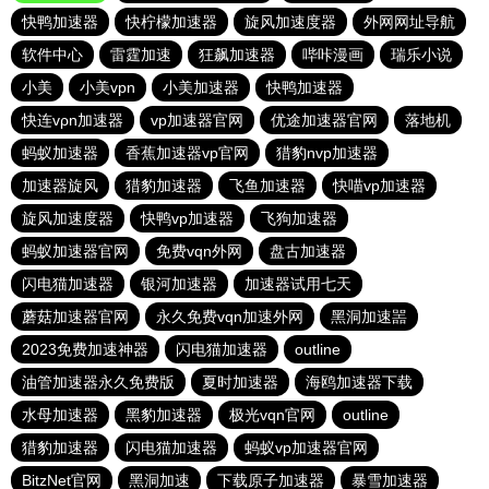
快鸭加速器
快柠檬加速器
旋风加速度器
外网网址导航
软件中心
雷霆加速
狂飙加速器
哔咔漫画
瑞乐小说
小美
小美vpn
小美加速器
快鸭加速器
快连vρn加速器
vp加速器官网
优途加速器官网
落地机
蚂蚁加速器
香蕉加速器vp官网
猎豹nvp加速器
加速器旋风
猎豹加速器
飞鱼加速器
快喵vp加速器
旋风加速度器
快鸭vp加速器
飞狗加速器
蚂蚁加速器官网
免费vqn外网
盘古加速器
闪电猫加速器
银河加速器
加速器试用七天
蘑菇加速器官网
永久免费vqn加速外网
黑洞加速噐
2023免费加速神器
闪电猫加速器
outline
油管加速器永久免费版
夏时加速器
海鸥加速器下载
水母加速器
黑豹加速器
极光vqn官网
outline
猎豹加速器
闪电猫加速器
蚂蚁vp加速器官网
BitzNet官网
黑洞加速
下载原子加速器
暴雪加速器