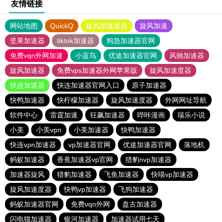
友情链接
网站地图
QuickQ
旋风加速度器
旋风加速
坚果加速器
tiktok加速器
狗急加速器官网
免费vqn外网加速
小蓝鸟
优途加速器官网
风驰加速器
旋风加速器
免费vps加速器外网苹果版
旋风加速度器
快连加速器
快连加速器官网入口
原子加速器
快鸭加速器
快柠檬加速器
旋风加速度器
外网网址导航
软件中心
雷霆加速
狂飙加速器
哔咔漫画
瑞乐小说
小美
小美vpn
小美加速器
快鸭加速器
快连vρn加速器
vp加速器官网
优途加速器官网
落地机
蚂蚁加速器
香蕉加速器vp官网
猎豹nvp加速器
加速器旋风
猎豹加速器
飞鱼加速器
快喵vp加速器
旋风加速度器
快鸭vp加速器
飞狗加速器
蚂蚁加速器官网
免费vqn外网
盘古加速器
闪电猫加速器
银河加速器
加速器试用七天