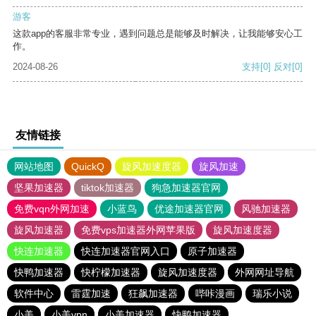
游客
这款app的客服非常专业，遇到问题总是能够及时解决，让我能够安心工
作。
2024-08-26
支持
[0]
反对
[0]
友情链接
网站地图
QuickQ
旋风加速度器
旋风加速
坚果加速器
tiktok加速器
狗急加速器官网
免费vqn外网加速
小蓝鸟
优途加速器官网
风驰加速器
旋风加速器
免费vps加速器外网苹果版
旋风加速度器
快连加速器
快连加速器官网入口
原子加速器
快鸭加速器
快柠檬加速器
旋风加速度器
外网网址导航
软件中心
雷霆加速
狂飙加速器
哔咔漫画
瑞乐小说
小美
小美vpn
小美加速器
快鸭加速器