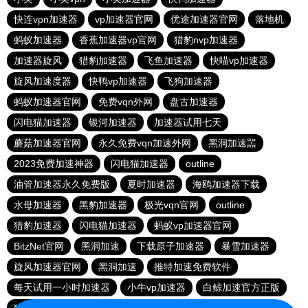
快连vρn加速器
vp加速器官网
优途加速器官网
落地机
蚂蚁加速器
香蕉加速器vp官网
猎豹nvp加速器
加速器旋风
猎豹加速器
飞鱼加速器
快喵vp加速器
旋风加速度器
快鸭vp加速器
飞狗加速器
蚂蚁加速器官网
免费vqn外网
盘古加速器
闪电猫加速器
银河加速器
加速器试用七天
蘑菇加速器官网
永久免费vqn加速外网
黑洞加速噐
2023免费加速神器
闪电猫加速器
outline
油管加速器永久免费版
夏时加速器
海鸥加速器下载
水母加速器
黑豹加速器
极光vqn官网
outline
猎豹加速器
闪电猫加速器
蚂蚁vp加速器官网
BitzNet官网
黑洞加速
下载原子加速器
暴雪加速器
旋风加速器官网
黑洞加速
推特加速免费软件
每天试用一小时加速器
小牛vp加速器
白鲸加速官方正版