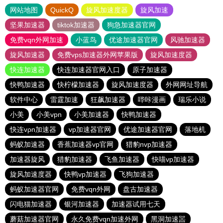
网站地图
QuickQ
旋风加速度器
旋风加速
坚果加速器
tiktok加速器
狗急加速器官网
免费vqn外网加速
小蓝鸟
优途加速器官网
风驰加速器
旋风加速器
免费vps加速器外网苹果版
旋风加速度器
快连加速器
快连加速器官网入口
原子加速器
快鸭加速器
快柠檬加速器
旋风加速度器
外网网址导航
软件中心
雷霆加速
狂飙加速器
哔咔漫画
瑞乐小说
小美
小美vpn
小美加速器
快鸭加速器
快连vρn加速器
vp加速器官网
优途加速器官网
落地机
蚂蚁加速器
香蕉加速器vp官网
猎豹nvp加速器
加速器旋风
猎豹加速器
飞鱼加速器
快喵vp加速器
旋风加速度器
快鸭vp加速器
飞狗加速器
蚂蚁加速器官网
免费vqn外网
盘古加速器
闪电猫加速器
银河加速器
加速器试用七天
蘑菇加速器官网
永久免费vqn加速外网
黑洞加速噐