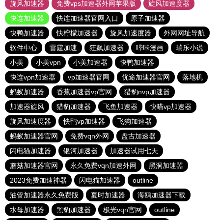
旋风加速器
免费vps加速器外网苹果版
旋风加速度器
快连加速器
快连加速器官网入口
原子加速器
快鸭加速器
快柠檬加速器
旋风加速度器
外网网址导航
软件中心
雷霆加速
狂飙加速器
哔咔漫画
瑞乐小说
小美
小美vpn
小美加速器
快鸭加速器
快连vρn加速器
vp加速器官网
优途加速器官网
落地机
蚂蚁加速器
香蕉加速器vp官网
猎豹nvp加速器
加速器旋风
猎豹加速器
飞鱼加速器
快喵vp加速器
旋风加速度器
快鸭vp加速器
飞狗加速器
蚂蚁加速器官网
免费vqn外网
盘古加速器
闪电猫加速器
银河加速器
加速器试用七天
蘑菇加速器官网
永久免费vqn加速外网
黑洞加速噐
2023免费加速神器
闪电猫加速器
outline
油管加速器永久免费版
夏时加速器
海鸥加速器下载
水母加速器
黑豹加速器
极光vqn官网
outline