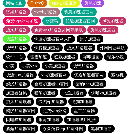
网站地图
QuickQ
旋风加速度器
旋风加速
坚果加速器
tiktok加速器
狗急加速器官网
免费vqn外网加速
小蓝鸟
优途加速器官网
风驰加速器
旋风加速器
免费vps加速器外网苹果版
旋风加速度器
快连加速器
快连加速器官网入口
原子加速器
快鸭加速器
快柠檬加速器
旋风加速度器
外网网址导航
软件中心
雷霆加速
狂飙加速器
哔咔漫画
瑞乐小说
小美
小美vpn
小美加速器
快鸭加速器
快连vρn加速器
vp加速器官网
优途加速器官网
落地机
蚂蚁加速器
香蕉加速器vp官网
猎豹nvp加速器
加速器旋风
猎豹加速器
飞鱼加速器
快喵vp加速器
旋风加速度器
快鸭vp加速器
飞狗加速器
蚂蚁加速器官网
免费vqn外网
盘古加速器
闪电猫加速器
银河加速器
加速器试用七天
蘑菇加速器官网
永久免费vqn加速外网
黑洞加速噐