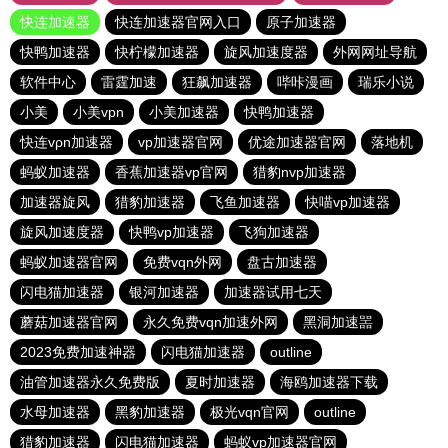
快连加速器
快连加速器官网入口
原子加速器
快鸭加速器
快柠檬加速器
旋风加速度器
外网网址导航
软件中心
雷霆加速
狂飙加速器
哔咔漫画
瑞乐小说
小美
小美vpn
小美加速器
快鸭加速器
快连vρn加速器
vp加速器官网
优途加速器官网
落地机
蚂蚁加速器
香蕉加速器vp官网
猎豹nvp加速器
加速器旋风
猎豹加速器
飞鱼加速器
快喵vp加速器
旋风加速度器
快鸭vp加速器
飞狗加速器
蚂蚁加速器官网
免费vqn外网
盘古加速器
闪电猫加速器
银河加速器
加速器试用七天
蘑菇加速器官网
永久免费vqn加速外网
黑洞加速噐
2023免费加速神器
闪电猫加速器
outline
油管加速器永久免费版
夏时加速器
海鸥加速器下载
水母加速器
黑豹加速器
极光vqn官网
outline
猎豹加速器
闪电猫加速器
蚂蚁vp加速器官网