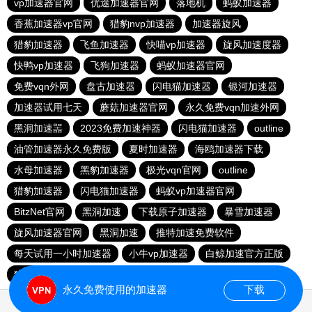
vp加速器官网
优途加速器官网
落地机
蚂蚁加速器
香蕉加速器vp官网
猎豹nvp加速器
加速器旋风
猎豹加速器
飞鱼加速器
快喵vp加速器
旋风加速度器
快鸭vp加速器
飞狗加速器
蚂蚁加速器官网
免费vqn外网
盘古加速器
闪电猫加速器
银河加速器
加速器试用七天
蘑菇加速器官网
永久免费vqn加速外网
黑洞加速噐
2023免费加速神器
闪电猫加速器
outline
油管加速器永久免费版
夏时加速器
海鸥加速器下载
水母加速器
黑豹加速器
极光vqn官网
outline
猎豹加速器
闪电猫加速器
蚂蚁vp加速器官网
BitzNet官网
黑洞加速
下载原子加速器
暴雪加速器
旋风加速器官网
黑洞加速
推特加速免费软件
每天试用一小时加速器
小牛vp加速器
白鲸加速官方正版
猎豹加速器
永久免费使用的加速器
下载