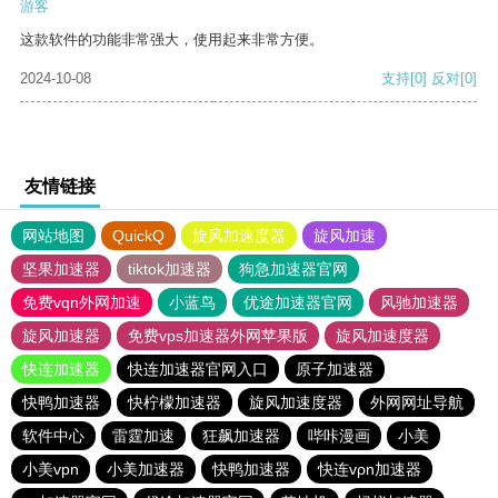
游客
这款软件的功能非常强大，使用起来非常方便。
2024-10-08
支持
[0]
反对
[0]
友情链接
网站地图
QuickQ
旋风加速度器
旋风加速
坚果加速器
tiktok加速器
狗急加速器官网
免费vqn外网加速
小蓝鸟
优途加速器官网
风驰加速器
旋风加速器
免费vps加速器外网苹果版
旋风加速度器
快连加速器
快连加速器官网入口
原子加速器
快鸭加速器
快柠檬加速器
旋风加速度器
外网网址导航
软件中心
雷霆加速
狂飙加速器
哔咔漫画
小美
小美vpn
小美加速器
快鸭加速器
快连vρn加速器