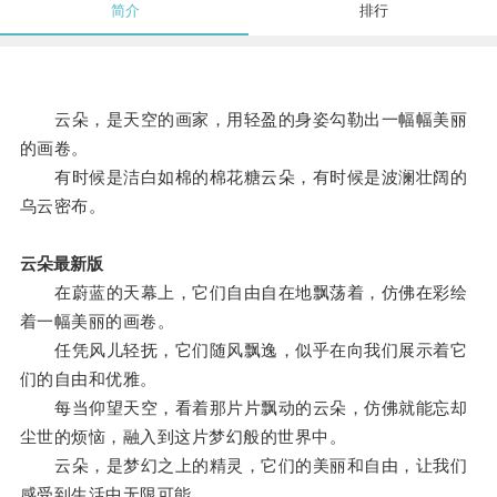
简介
排行
云朵，是天空的画家，用轻盈的身姿勾勒出一幅幅美丽
的画卷。
有时候是洁白如棉的棉花糖云朵，有时候是波澜壮阔的
乌云密布。
云朵最新版
在蔚蓝的天幕上，它们自由自在地飘荡着，仿佛在彩绘
着一幅美丽的画卷。
任凭风儿轻抚，它们随风飘逸，似乎在向我们展示着它
们的自由和优雅。
每当仰望天空，看着那片片飘动的云朵，仿佛就能忘却
尘世的烦恼，融入到这片梦幻般的世界中。
云朵，是梦幻之上的精灵，它们的美丽和自由，让我们
感受到生活中无限可能。