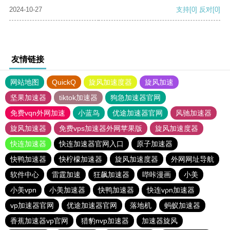
2024-10-27
支持
[0]
反对
[0]
友情链接
网站地图
QuickQ
旋风加速度器
旋风加速
坚果加速器
tiktok加速器
狗急加速器官网
免费vqn外网加速
小蓝鸟
优途加速器官网
风驰加速器
旋风加速器
免费vps加速器外网苹果版
旋风加速度器
快连加速器
快连加速器官网入口
原子加速器
快鸭加速器
快柠檬加速器
旋风加速度器
外网网址导航
软件中心
雷霆加速
狂飙加速器
哔咔漫画
小美
小美vpn
小美加速器
快鸭加速器
快连vρn加速器
vp加速器官网
优途加速器官网
落地机
蚂蚁加速器
香蕉加速器vp官网
猎豹nvp加速器
加速器旋风