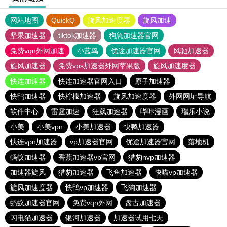
网站地图
QuickQ
旋风加速度器
旋风加速
坚果加速器
tiktok加速器
狗急加速器官网
免费vqn外网加速
小蓝鸟
优途加速器官网
风驰加速器
旋风加速器
免费vps加速器外网苹果版
旋风加速度器
快连加速器
快连加速器官网入口
原子加速器
快鸭加速器
快柠檬加速器
旋风加速度器
外网网址导航
软件中心
雷霆加速
狂飙加速器
哔咔漫画
瑞乐小说
小美
小美vpn
小美加速器
快鸭加速器
快连vρn加速器
vp加速器官网
优途加速器官网
落地机
蚂蚁加速器
香蕉加速器vp官网
猎豹nvp加速器
加速器旋风
猎豹加速器
飞鱼加速器
快喵vp加速器
旋风加速度器
快鸭vp加速器
飞狗加速器
蚂蚁加速器官网
免费vqn外网
盘古加速器
闪电猫加速器
银河加速器
加速器试用七天