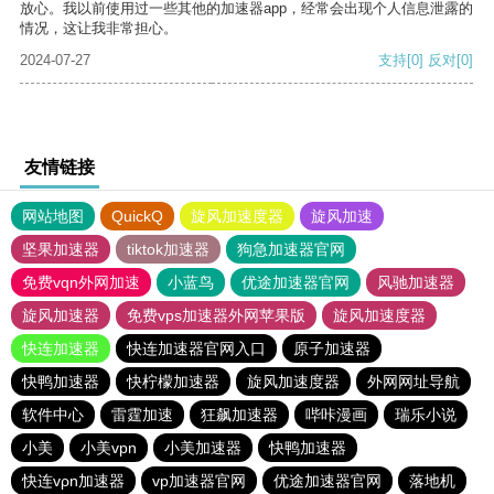
放心。我以前使用过一些其他的加速器app，经常会出现个人信息泄露的
情况，这让我非常担心。
2024-07-27
支持
[0]
反对
[0]
友情链接
网站地图
QuickQ
旋风加速度器
旋风加速
坚果加速器
tiktok加速器
狗急加速器官网
免费vqn外网加速
小蓝鸟
优途加速器官网
风驰加速器
旋风加速器
免费vps加速器外网苹果版
旋风加速度器
快连加速器
快连加速器官网入口
原子加速器
快鸭加速器
快柠檬加速器
旋风加速度器
外网网址导航
软件中心
雷霆加速
狂飙加速器
哔咔漫画
瑞乐小说
小美
小美vpn
小美加速器
快鸭加速器
快连vρn加速器
vp加速器官网
优途加速器官网
落地机