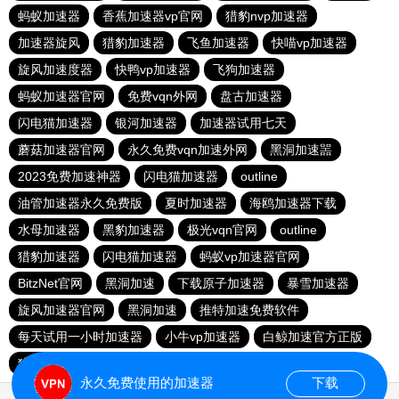
蚂蚁加速器
香蕉加速器vp官网
猎豹nvp加速器
加速器旋风
猎豹加速器
飞鱼加速器
快喵vp加速器
旋风加速度器
快鸭vp加速器
飞狗加速器
蚂蚁加速器官网
免费vqn外网
盘古加速器
闪电猫加速器
银河加速器
加速器试用七天
蘑菇加速器官网
永久免费vqn加速外网
黑洞加速噐
2023免费加速神器
闪电猫加速器
outline
油管加速器永久免费版
夏时加速器
海鸥加速器下载
水母加速器
黑豹加速器
极光vqn官网
outline
猎豹加速器
闪电猫加速器
蚂蚁vp加速器官网
BitzNet官网
黑洞加速
下载原子加速器
暴雪加速器
旋风加速器官网
黑洞加速
推特加速免费软件
每天试用一小时加速器
小牛vp加速器
白鲸加速官方正版
猎豹加速器
永久免费使用的加速器
下载