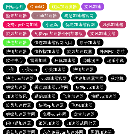
网站地图
QuickQ
旋风加速度器
旋风加速
坚果加速器
tiktok加速器
狗急加速器官网
免费vqn外网加速
小蓝鸟
优途加速器官网
风驰加速器
旋风加速器
免费vps加速器外网苹果版
旋风加速度器
快连加速器
快连加速器官网入口
原子加速器
快鸭加速器
快柠檬加速器
旋风加速度器
外网网址导航
软件中心
雷霆加速
狂飙加速器
哔咔漫画
瑞乐小说
小美
小美vpn
小美加速器
快鸭加速器
快连vρn加速器
vp加速器官网
优途加速器官网
落地机
蚂蚁加速器
香蕉加速器vp官网
猎豹nvp加速器
加速器旋风
猎豹加速器
飞鱼加速器
快喵vp加速器
旋风加速度器
快鸭vp加速器
飞狗加速器
蚂蚁加速器官网
免费vqn外网
盘古加速器
闪电猫加速器
银河加速器
加速器试用七天
蘑菇加速器官网
永久免费vqn加速外网
黑洞加速噐