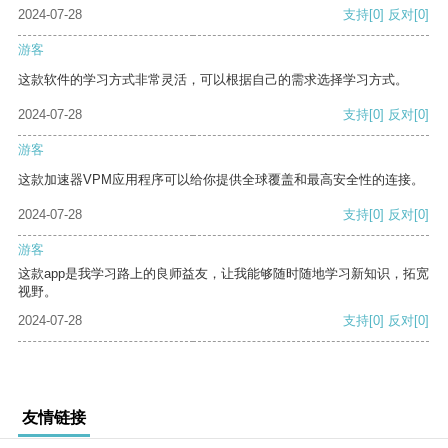
2024-07-28
支持
[0]
反对
[0]
游客
这款软件的学习方式非常灵活，可以根据自己的需求选择学习方式。
2024-07-28
支持
[0]
反对
[0]
游客
这款加速器VPM应用程序可以给你提供全球覆盖和最高安全性的连接。
2024-07-28
支持
[0]
反对
[0]
游客
这款app是我学习路上的良师益友，让我能够随时随地学习新知识，拓宽
视野。
2024-07-28
支持
[0]
反对
[0]
友情链接