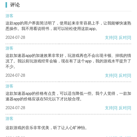
评论
游客
这款app的用户界面简洁明了，使用起来非常容易上手，让我能够快速熟
悉操作。我不用看说明书，就可以轻松使用这款app。
2024-07-28
支持
[0]
反对
[0]
游客
这款加速器app的加速效果非常好，玩游戏再也不会出现卡顿、掉线的情
况了。我以前玩游戏经常会输，现在有了这个app，我的游戏水平提升了
不少。
2024-07-28
支持
[0]
反对
[0]
游客
这款加速器app的价格有点贵，可以适当降低一些。我个人觉得，一款加
速器app的价格应该在50元以下才比较合理。
2024-07-28
支持
[0]
反对
[0]
游客
这款游戏的音乐非常优美，听了让人心旷神怡。