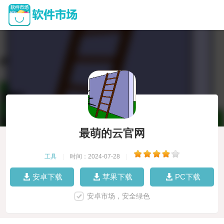
最萌的云官网
工具
|
时间：2024-07-28
|
安卓下载
苹果下载
PC下载
安卓市场，安全绿色