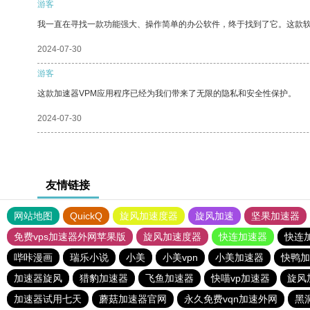
游客
我一直在寻找一款功能强大、操作简单的办公软件，终于找到了它。这款
2024-07-30
游客
这款加速器VPM应用程序已经为我们带来了无限的隐私和安全性保护。
2024-07-30
友情链接
网站地图
QuickQ
旋风加速度器
旋风加速
坚果加速器
免费vps加速器外网苹果版
旋风加速度器
快连加速器
快连
哔咔漫画
瑞乐小说
小美
小美vpn
小美加速器
快鸭加
加速器旋风
猎豹加速器
飞鱼加速器
快喵vp加速器
旋风
加速器试用七天
蘑菇加速器官网
永久免费vqn加速外网
黑