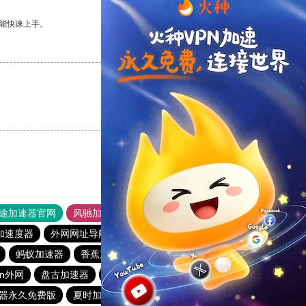
能快速上手。
支持
[0]
反对
[0]
支持
[0]
反对
[0]
途加速器官网
风驰加速器
旋风加速器
加速度器
外网网址导航
软件中心
雷霆加速
狂飙加速器
蚂蚁加速器
香蕉加速器vp官网
猎豹nvp加速器
qn外网
盘古加速器
闪电猫加速器
银河加速器
器永久免费版
夏时加速器
海鸥加速器下载
水母加速器