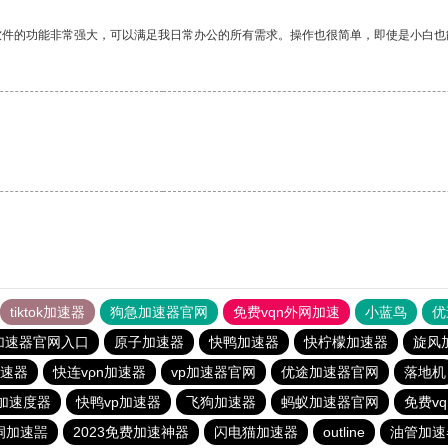
软件的功能非常强大，可以满足我日常办公的所有需求。操作也很简单，即使是小白也
tiktok加速器
狗急加速器官网
免费vqn外网加速
小蓝鸟
优
加速器官网入口
原子加速器
快鸭加速器
快柠檬加速器
旋风
速器
快连vρn加速器
vp加速器官网
优途加速器官网
落地机
加速度器
快鸭vp加速器
飞狗加速器
蚂蚁加速器官网
免费v
洞加速噐
2023免费加速神器
闪电猫加速器
outline
油管加速