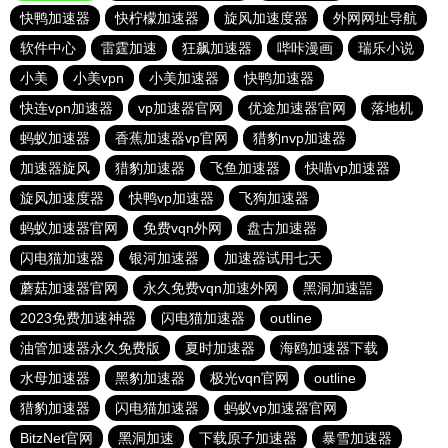
快鸭加速器
快柠檬加速器
旋风加速度器
外网网址导航
软件中心
雷霆加速
狂飙加速器
哔咔漫画
瑞乐小说
小美
小美vpn
小美加速器
快鸭加速器
快连vρn加速器
vp加速器官网
优途加速器官网
落地机
蚂蚁加速器
香蕉加速器vp官网
猎豹nvp加速器
加速器旋风
猎豹加速器
飞鱼加速器
快喵vp加速器
旋风加速度器
快鸭vp加速器
飞狗加速器
蚂蚁加速器官网
免费vqn外网
盘古加速器
闪电猫加速器
银河加速器
加速器试用七天
蘑菇加速器官网
永久免费vqn加速外网
黑洞加速噐
2023免费加速神器
闪电猫加速器
outline
油管加速器永久免费版
夏时加速器
海鸥加速器下载
水母加速器
黑豹加速器
极光vqn官网
outline
猎豹加速器
闪电猫加速器
蚂蚁vp加速器官网
BitzNet官网
黑洞加速
下载原子加速器
暴雪加速器