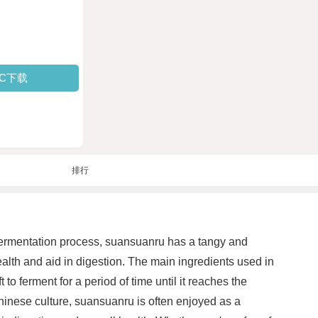
PC下载
排行
 fermentation process, suansuanru has a tangy and
ealth and aid in digestion. The main ingredients used in
to ferment for a period of time until it reaches the
n Chinese culture, suansuanru is often enjoyed as a