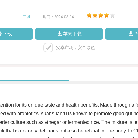
工具
|
时间：2024-08-14
|
卓下载
苹果下载
安卓市场，安全绿色
ention for its unique taste and health benefits. Made through a
Packed with probiotics, suansuanru is known to promote good gut h
er culture such as vinegar or fermented rice. The mixture is left 
rink that is not only delicious but also beneficial for the body. I