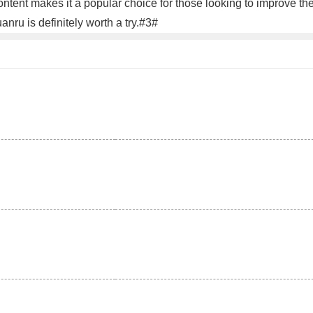
ntent makes it a popular choice for those looking to improve thei
nru is definitely worth a try.#3#
。