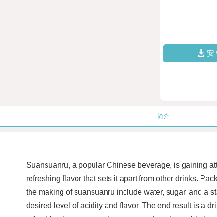
安
简介
Suansuanru, a popular Chinese beverage, is gaining att
refreshing flavor that sets it apart from other drinks. 
the making of suansuanru include water, sugar, and a start
desired level of acidity and flavor. The end result is a d