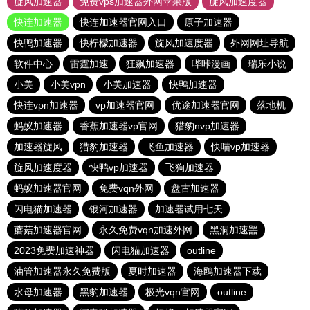
旋风加速器
免费vps加速器外网苹果版
旋风加速度器
快连加速器
快连加速器官网入口
原子加速器
快鸭加速器
快柠檬加速器
旋风加速度器
外网网址导航
软件中心
雷霆加速
狂飙加速器
哔咔漫画
瑞乐小说
小美
小美vpn
小美加速器
快鸭加速器
快连vρn加速器
vp加速器官网
优途加速器官网
落地机
蚂蚁加速器
香蕉加速器vp官网
猎豹nvp加速器
加速器旋风
猎豹加速器
飞鱼加速器
快喵vp加速器
旋风加速度器
快鸭vp加速器
飞狗加速器
蚂蚁加速器官网
免费vqn外网
盘古加速器
闪电猫加速器
银河加速器
加速器试用七天
蘑菇加速器官网
永久免费vqn加速外网
黑洞加速噐
2023免费加速神器
闪电猫加速器
outline
油管加速器永久免费版
夏时加速器
海鸥加速器下载
水母加速器
黑豹加速器
极光vqn官网
outline