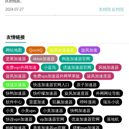
区的线路。
2024-07-27
支持
[0]
反对
[0]
友情链接
网站地图
QuickQ
旋风加速度器
旋风加速
坚果加速器
tiktok加速器
狗急加速器官网
免费vqn外网加速
小蓝鸟
优途加速器官网
风驰加速器
旋风加速器
免费vps加速器外网苹果版
旋风加速度器
快连加速器
快连加速器官网入口
原子加速器
快鸭加速器
快柠檬加速器
旋风加速度器
外网网址导航
软件中心
雷霆加速
狂飙加速器
哔咔漫画
瑞乐小说
小美
小美vpn
小美加速器
快鸭加速器
快连vρn加速器
vp加速器官网
优途加速器官网
落地机
蚂蚁加速器
香蕉加速器vp官网
猎豹nvp加速器