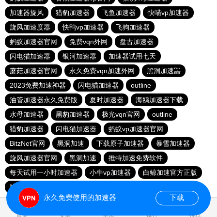
加速器旋风
猎豹加速器
飞鱼加速器
快喵vp加速器
旋风加速度器
快鸭vp加速器
飞狗加速器
蚂蚁加速器官网
免费vqn外网
盘古加速器
闪电猫加速器
银河加速器
加速器试用七天
蘑菇加速器官网
永久免费vqn加速外网
黑洞加速噐
2023免费加速神器
闪电猫加速器
outline
油管加速器永久免费版
夏时加速器
海鸥加速器下载
水母加速器
黑豹加速器
极光vqn官网
outline
猎豹加速器
闪电猫加速器
蚂蚁vp加速器官网
BitzNet官网
黑洞加速
下载原子加速器
暴雪加速器
旋风加速器官网
黑洞加速
推特加速免费软件
每天试用一小时加速器
小牛vp加速器
白鲸加速官方正版
猎豹加速器
永久免费使用的加速器
下载
0.048218s
首页
安卓
苹果
排行
推荐