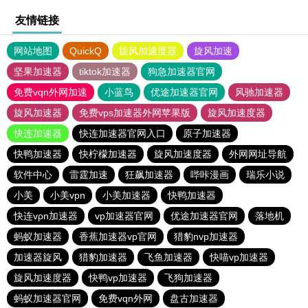
友情链接
网站地图
QuickQ
旋风加速度器
旋风加速
坚果加速器
tiktok加速器
狗急加速器官网
免费vqn外网加速
小蓝鸟
优途加速器官网
风驰加速器
旋风加速器
免费vps加速器外网苹果版
旋风加速度器
快连加速器
快连加速器官网入口
原子加速器
快鸭加速器
快柠檬加速器
旋风加速度器
外网网址导航
软件中心
雷霆加速
狂飙加速器
哔咔漫画
瑞乐小说
小美
小美vpn
小美加速器
快鸭加速器
快连vρn加速器
vp加速器官网
优途加速器官网
落地机
蚂蚁加速器
香蕉加速器vp官网
猎豹nvp加速器
加速器旋风
猎豹加速器
飞鱼加速器
快喵vp加速器
旋风加速度器
快鸭vp加速器
飞狗加速器
蚂蚁加速器官网
免费vqn外网
盘古加速器