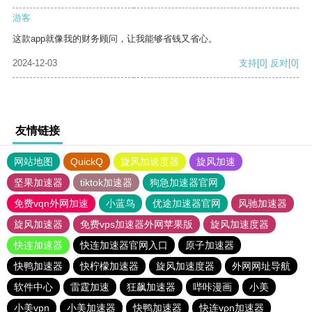
游客
这款app就像我的财务顾问，让我能够省钱又省心。
2024-12-03
支持
[0]
反对
[0]
友情链接
网站地图
QuickQ
旋风加速度器
旋风加速
坚果加速器
tiktok加速器
狗急加速器官网
免费vqn外网加速
小蓝鸟
优途加速器官网
风驰加速器
旋风加速器
免费vps加速器外网苹果版
旋风加速度器
快连加速器
快连加速器官网入口
原子加速器
快鸭加速器
快柠檬加速器
旋风加速度器
外网网址导航
软件中心
雷霆加速
狂飙加速器
哔咔漫画
小美
小美vpn
小美加速器
快鸭加速器
快连vρn加速器