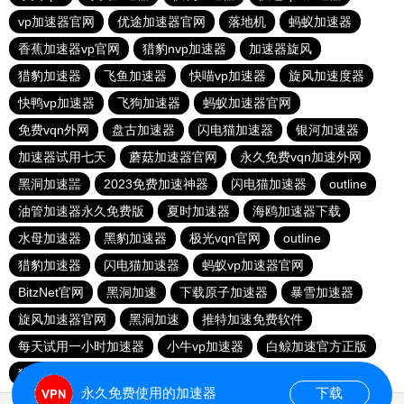
vp加速器官网
优途加速器官网
落地机
蚂蚁加速器
香蕉加速器vp官网
猎豹nvp加速器
加速器旋风
猎豹加速器
飞鱼加速器
快喵vp加速器
旋风加速度器
快鸭vp加速器
飞狗加速器
蚂蚁加速器官网
免费vqn外网
盘古加速器
闪电猫加速器
银河加速器
加速器试用七天
蘑菇加速器官网
永久免费vqn加速外网
黑洞加速噐
2023免费加速神器
闪电猫加速器
outline
油管加速器永久免费版
夏时加速器
海鸥加速器下载
水母加速器
黑豹加速器
极光vqn官网
outline
猎豹加速器
闪电猫加速器
蚂蚁vp加速器官网
BitzNet官网
黑洞加速
下载原子加速器
暴雪加速器
旋风加速器官网
黑洞加速
推特加速免费软件
每天试用一小时加速器
小牛vp加速器
白鲸加速官方正版
猎豹加速器
永久免费使用的加速器
下载