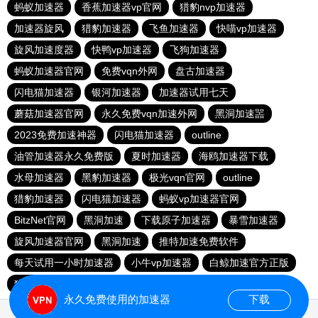
蚂蚁加速器
香蕉加速器vp官网
猎豹nvp加速器
加速器旋风
猎豹加速器
飞鱼加速器
快喵vp加速器
旋风加速度器
快鸭vp加速器
飞狗加速器
蚂蚁加速器官网
免费vqn外网
盘古加速器
闪电猫加速器
银河加速器
加速器试用七天
蘑菇加速器官网
永久免费vqn加速外网
黑洞加速噐
2023免费加速神器
闪电猫加速器
outline
油管加速器永久免费版
夏时加速器
海鸥加速器下载
水母加速器
黑豹加速器
极光vqn官网
outline
猎豹加速器
闪电猫加速器
蚂蚁vp加速器官网
BitzNet官网
黑洞加速
下载原子加速器
暴雪加速器
旋风加速器官网
黑洞加速
推特加速免费软件
每天试用一小时加速器
小牛vp加速器
白鲸加速官方正版
猎豹加速器
永久免费使用的加速器
下载