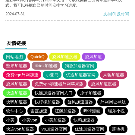
式。我可以根据自己的时间安排学习进度。
2024-07-31
支持
[0]
反对
[0]
友情链接
网站地图
QuickQ
旋风加速度器
旋风加速
坚果加速器
tiktok加速器
狗急加速器官网
免费vqn外网加速
小蓝鸟
优途加速器官网
风驰加速器
旋风加速器
免费vps加速器外网苹果版
旋风加速度器
快连加速器
快连加速器官网入口
原子加速器
快鸭加速器
快柠檬加速器
旋风加速度器
外网网址导航
软件中心
雷霆加速
狂飙加速器
哔咔漫画
瑞乐小说
小美
小美vpn
小美加速器
快鸭加速器
快连vρn加速器
vp加速器官网
优途加速器官网
落地机