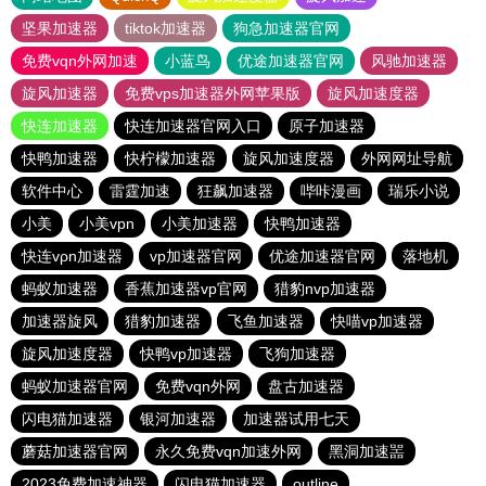
坚果加速器
tiktok加速器
狗急加速器官网
免费vqn外网加速
小蓝鸟
优途加速器官网
风驰加速器
旋风加速器
免费vps加速器外网苹果版
旋风加速度器
快连加速器
快连加速器官网入口
原子加速器
快鸭加速器
快柠檬加速器
旋风加速度器
外网网址导航
软件中心
雷霆加速
狂飙加速器
哔咔漫画
瑞乐小说
小美
小美vpn
小美加速器
快鸭加速器
快连vρn加速器
vp加速器官网
优途加速器官网
落地机
蚂蚁加速器
香蕉加速器vp官网
猎豹nvp加速器
加速器旋风
猎豹加速器
飞鱼加速器
快喵vp加速器
旋风加速度器
快鸭vp加速器
飞狗加速器
蚂蚁加速器官网
免费vqn外网
盘古加速器
闪电猫加速器
银河加速器
加速器试用七天
蘑菇加速器官网
永久免费vqn加速外网
黑洞加速噐
2023免费加速神器
闪电猫加速器
outline