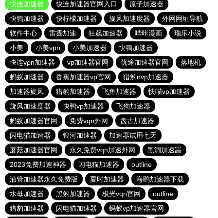
快连加速器
快连加速器官网入口
原子加速器
快鸭加速器
快柠檬加速器
旋风加速度器
外网网址导航
软件中心
雷霆加速
狂飙加速器
哔咔漫画
瑞乐小说
小美
小美vpn
小美加速器
快鸭加速器
快连vρn加速器
vp加速器官网
优途加速器官网
落地机
蚂蚁加速器
香蕉加速器vp官网
猎豹nvp加速器
加速器旋风
猎豹加速器
飞鱼加速器
快喵vp加速器
旋风加速度器
快鸭vp加速器
飞狗加速器
蚂蚁加速器官网
免费vqn外网
盘古加速器
闪电猫加速器
银河加速器
加速器试用七天
蘑菇加速器官网
永久免费vqn加速外网
黑洞加速噐
2023免费加速神器
闪电猫加速器
outline
油管加速器永久免费版
夏时加速器
海鸥加速器下载
水母加速器
黑豹加速器
极光vqn官网
outline
猎豹加速器
闪电猫加速器
蚂蚁vp加速器官网